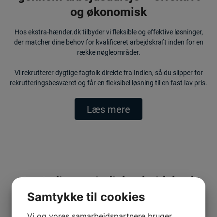
og økonomisk
Hos ekstra-hænder.dk tilbyder vi fleksible og effektive løsninger,
der matcher dine behov for kvalificeret arbejdskraft inden for en
række nøgleområder.
Vi rekrutterer dygtige fagfolk direkte fra Indien, så du slipper for
rekrutteringsbesværet og får en fleksibel løsning til en fast lav pris.
Læs mere
Om Indien og indisk arbejdskraft
Samtykke til cookies
Indien er verdens største demokrati og den mest folkerige nation
med over 1,4 milliarder mennesker. Landet er kendt for sin
Vi og vores samarbejdspartnere bruger