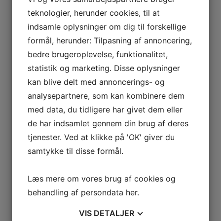
kulturelle mangfoldighed, stærke familie- og samfundsstrukturer
teknologier, herunder cookies, til at
og en stor arbejdskraftreserve.
indsamle oplysninger om dig til forskellige
En af de mest fremtrædende byer i det sydlige Indien er
Chennai
,
formål, herunder: Tilpasning af annoncering,
hovedstaden i delstaten Tamil Nadu.
bedre brugeroplevelse, funktionalitet,
statistik og marketing. Disse oplysninger
Læs mere
kan blive delt med annoncerings- og
analysepartnere, som kan kombinere dem
med data, du tidligere har givet dem eller
de har indsamlet gennem din brug af deres
tjenester. Ved at klikke på 'OK' giver du
samtykke til disse formål.
En økonomisk og
Læs mere om vores brug af cookies og
effektiv løsning
behandling af persondata
her
.
Med vores model får du adgang til kompetente
VIS
DETALJER