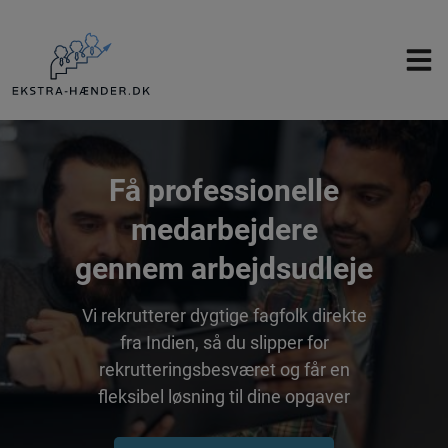
Hop
til
indholdet
Få professionelle
medarbejdere
gennem arbejdsudleje
Vi rekrutterer dygtige fagfolk direkte
fra Indien, så du slipper for
rekrutteringsbesværet og får en
fleksibel løsning til dine opgaver